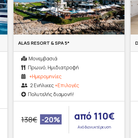
ALAS RESORT & SPA 5*
Μονεμβασιά
Πρωινό, Ημιδιατροφή
+Ημερομηνίες
2 Ενήλικες
+Επιλογές
Πολυτελής διαμονή!
από 110€
138€
-20%
Ανά διανυκτέρευση