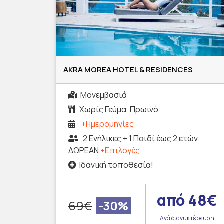
AKRA MOREA HOTEL & RESIDENCES
Μονεμβασιά
Χωρίς Γεύμα, Πρωινό
+Ημερομηνίες
2 Ενήλικες + 1 Παιδί έως 2 ετών
ΔΩΡΕΑΝ
+Επιλογές
Ιδανική τοποθεσία!
από 48€
69€
-30%
Ανά διανυκτέρευση