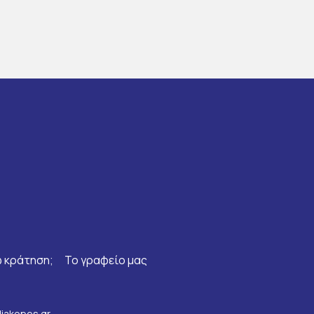
 κράτηση;
Το γραφείο μας
iakopes.gr