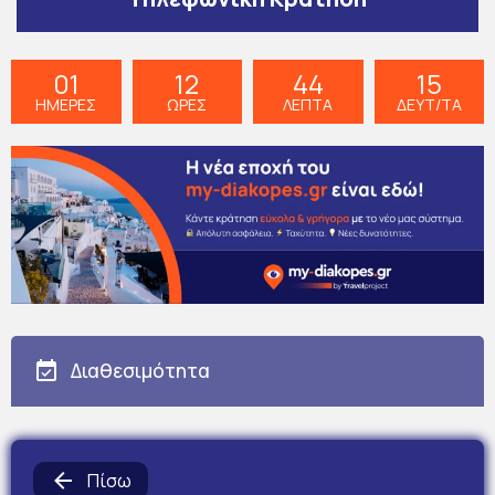
01
12
44
14
ΗΜΕΡΕΣ
ΩΡΕΣ
ΛΕΠΤΑ
ΔΕΥΤ/ΤΑ
Διαθεσιμότητα
Πίσω