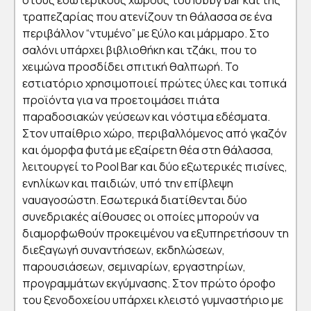
στους εσωτερικούς χώρους του lobby bar και της
τραπεζαρίας που ατενίζουν τη θάλασσα σε ένα
περιβάλλον “ντυμένο” με ξύλο και μάρμαρο. Στο
σαλόνι υπάρχει βιβλιοθήκη και τζάκι, που το
χειμώνα προσδίδει σπιτική θαλπωρή. Το
εστιατόριο χρησιμοποιεί πρώτες ύλες και τοπικά
προϊόντα για να προετοιμάσει πιάτα
παραδοσιακών γεύσεων και νόστιμα εδέσματα.
Στον υπαίθριο χώρο, περιβαλλόμενος από γκαζόν
και όμορφα φυτά με εξαίρετη θέα στη θάλασσα,
λειτουργεί το Pool Bar και δύο εξωτερικές πισίνες,
ενηλίκων και παιδιών, υπό την επίβλεψη
ναυαγοσώστη. Εσωτερικά διατίθενται δύο
συνεδριακές αίθουσες οι οποίες μπορούν να
διαμορφωθούν προκειμένου να εξυπηρετήσουν τη
διεξαγωγή συναντήσεων, εκδηλώσεων,
παρουσιάσεων, σεμιναρίων, εργαστηρίων,
προγραμμάτων εκγύμνασης. Στον πρώτο όροφο
του ξενοδοχείου υπάρχει κλειστό γυμναστήριο με