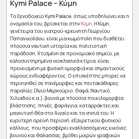
Kymi Palace – Κύμη
Το ξενοδοχείο Kymi Palace, όπως υποδηλώνει και η
ονομασία του, βρίσκεται στην
Κύμη
. Η Κύμη,
γενέτειρα του γιατρού-ερευνητή Γεωργίου
Παπανικολάου, είναι μια κωμόπολη που διαθέτει
πλούσια ναυτική ιστορία και πολιτιστική
παράδοση. Χτισμένη σε προνομιακό σημείο, με
καλοσυντηρημένα νεοκλασικά κτίρια, είναι
προικισμένη με φυσική ομορφιά και σημαντικούς
χώρους ενδιαφέροντος. Ο επισκέπτης μπορεί να
περιηγηθεί σε πανέμορφες και πεντακάθαρες
παραλίες (Άγιο Μερκούριο, Θαψά, Ναυτικό,
Χιλιαδού κ.α.), βουνά με πλούσια ποικιλομορφία
βλάστησης, πηγές, φαράγγια, καταρράκτες και
μαγευτική θέα στο Αιγαίο και τα νησιά του. Η
ευρύτερη ορεινή περιοχή, εξαιρετικού φυσικού
κάλλους, που προσφέρει εναλλασσόμενες εικόνες
βουνού και θάλασσας, βρίθει μικρών γραφικών