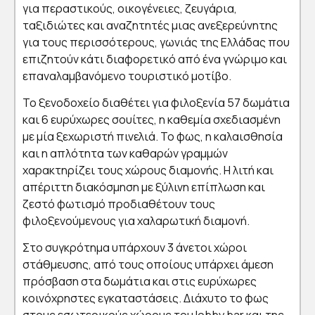
για περαστικούς, οικογένειες, ζευγάρια,
ταξιδιώτες και αναζητητές μιας ανεξερεύνητης
για τους περισσότερους, γωνιάς της Ελλάδας που
επιζητούν κάτι διαφορετικό από ένα γνώριμο και
επαναλαμβανόμενο τουριστικό μοτίβο.
Το ξενοδοχείο διαθέτει για φιλοξενία 57 δωμάτια
και 6 ευρύχωρες σουίτες, η καθεμία σχεδιασμένη
με μία ξεχωριστή πινελιά. Το φως, η καλαισθησία
και η απλότητα των καθαρών γραμμών
χαρακτηρίζει τους χώρους διαμονής. Η λιτή και
απέριττη διακόσμηση με ξύλινη επίπλωση και
ζεστό φωτισμό προδιαθέτουν τους
φιλοξενούμενους για χαλαρωτική διαμονή.
Στο συγκρότημα υπάρχουν 3 άνετοι χώροι
στάθμευσης, από τους οποίους υπάρχει άμεση
πρόσβαση στα δωμάτια και στις ευρύχωρες
κοινόχρηστες εγκαταστάσεις. Διάχυτο το φως