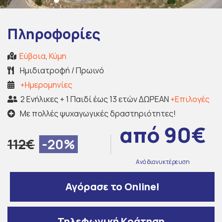
Πληροφορίες
Εύβοια
,
Κύμη
Ημιδιατροφή / Πρωινό
+Ημερομηνίες
2 Ενήλικες + 1 Παιδί έως 13 ετών ΔΩΡΕΑΝ
+Επιλογές
Με πολλές ψυχαγωγικές δραστηριότητες!
από 90€
112€
-20%
Ανά διανυκτέρευση
Αγόρασε το Online!
Τηλεφωνική Κράτηση