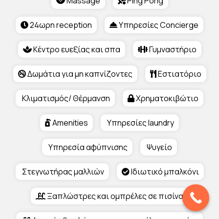
Massage
Ping Pong
24ωρη reception
Υπηρεσίες Concierge
Κέντρο ευεξίας και σπα
Γυμναστήριο
Δωμάτια για μη καπνίζοντες
Εστιατόριο
Κλιματισμός/ Θέρμανση
Χρηματοκιβώτιο
Amenities
Υπηρεσίες laundry
Υπηρεσία αφύπνισης
Ψυγείο
Στεγνωτήρας μαλλιών
Ιδιωτικό μπαλκόνι
Ξαπλώστρες και ομπρέλες σε πισίνα