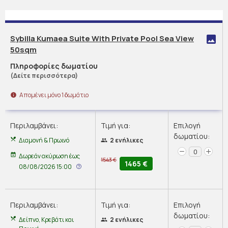
Sybilla Kumaea Suite With Private Pool Sea View
50sqm
Πληροφορίες δωματίου
(Δείτε περισσότερα)
Απομένει μόνο
1
δωμάτιο
Περιλαμβάνει:
Τιμή για:
Επιλογή
δωματίου:
Διαμονή & Πρωινό
2 ενήλικες
0
Δωρεάν ακύρωση
έως
1543
€
1465
€
08/08/2026 15:00
Περιλαμβάνει:
Τιμή για:
Επιλογή
δωματίου:
Δείπνο, Κρεβάτι και
2 ενήλικες