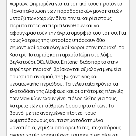
χωριών, φημισμένα για τα τοπικά τους προϊόντα.
Η αναπαλαίωση των παραδοσιακών μονοπατιών
μεταξύ των χωριών δίνει την ευκαιρία στους
περιπατητές να περιπλανηθούν και να
αφουγκραστούν την άγρια ομορφιά του τόπου. Για
τους λάτρεις της ιστορίας υπάρχουν δύο
σημαντικοί αρχαιολογικοί χώροι στην περιοχή, το
Καστρί Ποταμιάς και η αρχαία Κύμη στο λόφο
Βιγλατούρι Οξυλίθου. Επίσης, διάσπαρτα στην
ευρύτερη περιοχή, βρίσκονται αξιόλογα μνημεία
του χριστιανισμού, της βυζαντινής και
μεσαιωνικής περιόδου. Τα τελευταία χρόνια τα
ελατοδάση της Δίρφεως και οι απότομες πλαγιές
των Μανικίων έχουν γίνει πόλος έλξης για τους
λάτρεις των υπαίθριων δραστηριοτήτων. Το
βουνό, με τις ανοιγμένες πίστες, τους
χωματόδρομους και τα σηματοδοτημένα
μονοπάτια, γεμίζει από ορειβάτες, πεζοπόρους,
αναρριχητές, ερασιτέχνες του mountain bike και